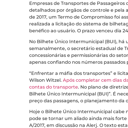
Empresas de Transportes de Passageiros do
detalhados por órgãos de controle e pela 
de 2017, um Termo de Compromisso foi assi
realizada a licitação do sistema de bilhe
benéfico ao usuário. O prazo venceu dia 24 
No Bilhete Único Intermunicipal (BUI), há 
semanalmente, o secretário estadual de T
concessionárias e permissionárias do setor.
apenas confiando nos números passados p
“Enfrentar a máfia dos transportes” e lic
Wilson Witzel.
Após completar cem dias da
contas do transporte
. No plano de diretri
Bilhete Único Intermunicipal (BUI)”. É nec
preço das passagens, o planejamento da ope
Hoje o Bilhete Único Intermunicipal cabe
pode se tornar um aliado ainda mais forte
A/2017, em discussão na Alerj. O texto est