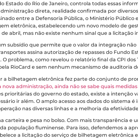
 Estado do Rio de Janeiro, controla todas essas inform
administração direta, realidade confirmada por divers
nado entre a Defensoria Pública, o Ministério Público 
tagem eletrônica, estabelecendo um novo modelo de gest
de abril, mas não existe nenhum sinal que a licitação ir
um subsídio que permite que o valor da integração não u
ransportes assina autorização de repasses do Fundo Es
 O problema, como revelou o relatório final da CPI dos T
ela RioCard e sem nenhum mecanismo de auditoria do
itar a bilhetagem eletrônica fez parte do conjunto de
 nova administração, ainda não se sabe quais medidas 
zes prioritárias do governo do estado, existe a intençã
essário ir além. O amplo acesso aos dados do sistema é
ração nas diversas linhas e a melhoria da efetividade 
 na carteira e pesa no bolso. Com mais transparência 
 da população fluminense. Para isso, defendemos a apr
abelece a licitação do serviço de bilhetagem eletrônica 