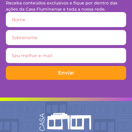
Receba conteúdos exclusivos e fique por dentro das
ações da Casa Fluminense e toda a nossa rede.
Enviar