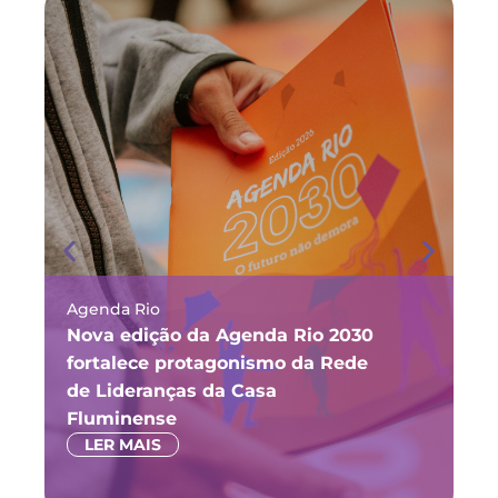
Agenda Rio
Ma
Nova edição da Agenda Rio 2030
Fó
fortalece protagonismo da Rede
ju
de Lideranças da Casa
P
Fluminense
LER MAIS