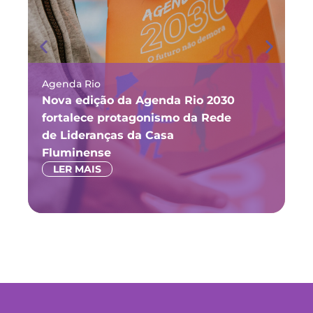
Agenda Rio
Ma
Nova edição da Agenda Rio 2030
Fó
fortalece protagonismo da Rede
ju
de Lideranças da Casa
P
Fluminense
LER MAIS