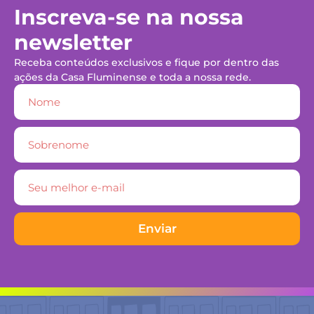
Inscreva-se na nossa
newsletter
Receba conteúdos exclusivos e fique por dentro das
ações da Casa Fluminense e toda a nossa rede.
Enviar