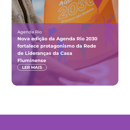
Agenda Rio
Ma
Nova edição da Agenda Rio 2030
Fó
fortalece protagonismo da Rede
ju
de Lideranças da Casa
P
Fluminense
LER MAIS