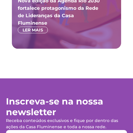
Nova edição da Agenda Rio 2030
Fó
fortalece protagonismo da Rede
ju
de Lideranças da Casa
P
Fluminense
LER MAIS
Inscreva-se na nossa
newsletter
Receba conteúdos exclusivos e fique por dentro das
ações da Casa Fluminense e toda a nossa rede.