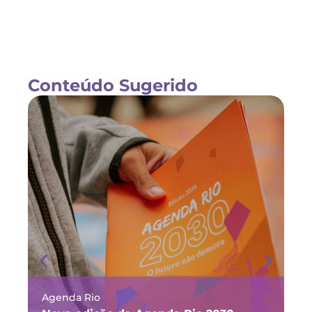
Conteúdo Sugerido
Agenda Rio
Ma