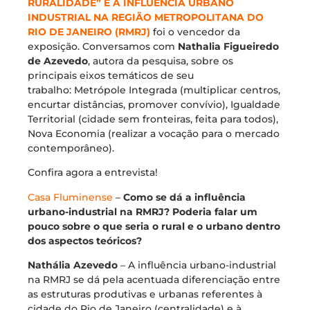
RURALIDADE” E A INFLUÊNCIA URBANO
INDUSTRIAL NA REGIÃO METROPOLITANA DO
RIO DE JANEIRO (RMRJ)
foi o vencedor da
exposição. Conversamos com
Nathalia Figueiredo
de Azevedo
, autora da pesquisa, sobre os
principais eixos temáticos de seu
trabalho: Metrópole Integrada (multiplicar centros,
encurtar distâncias, promover convívio), Igualdade
Territorial (cidade sem fronteiras, feita para todos),
Nova Economia (realizar a vocação para o mercado
contemporâneo).
Confira agora a entrevista!
Casa Fluminense
–
Como se dá a influência
urbano-industrial na RMRJ? Poderia falar um
pouco sobre o que seria o rural e o urbano dentro
dos aspectos teóricos?
Nathália Azevedo
– A influência urbano-industrial
na RMRJ se dá pela acentuada diferenciação entre
as estruturas produtivas e urbanas referentes à
cidade do Rio de Janeiro (centralidade) e à