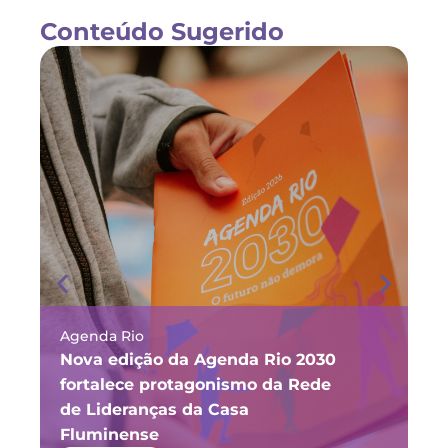
Conteúdo Sugerido
Agenda Rio
Ma
Nova edição da Agenda Rio 2030
Fó
fortalece protagonismo da Rede
ju
de Lideranças da Casa
P
Fluminense