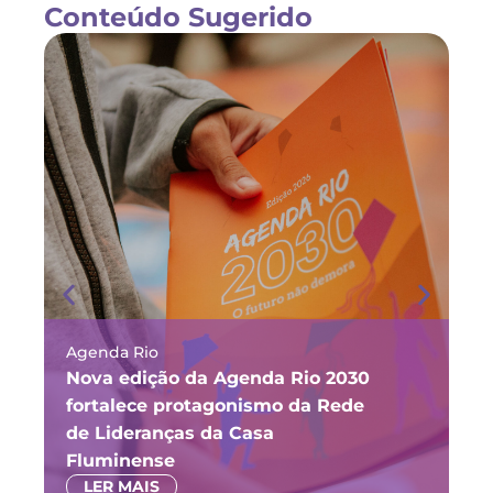
Conteúdo Sugerido
Agenda Rio
Ma
Nova edição da Agenda Rio 2030
Fó
fortalece protagonismo da Rede
ju
de Lideranças da Casa
P
Fluminense
LER MAIS