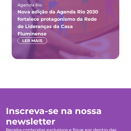
Agenda Rio
Ma
Nova edição da Agenda Rio 2030
Fó
fortalece protagonismo da Rede
ju
de Lideranças da Casa
P
Fluminense
LER MAIS
Inscreva-se na nossa
newsletter
Receba conteúdos exclusivos e fique por dentro das