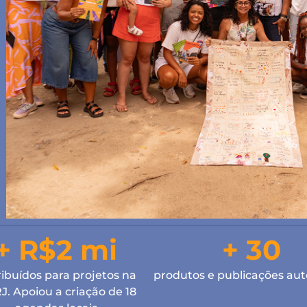
+ R$2 mi
+ 30
ribuídos para projetos na
produtos e publicações aut
. Apoiou a criação de 18