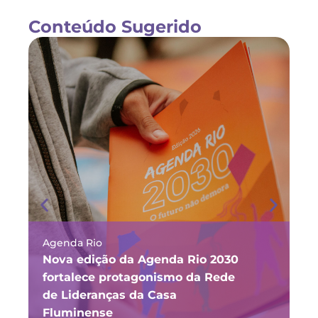
Conteúdo Sugerido
Agenda Rio
Ma
Nova edição da Agenda Rio 2030
Fó
fortalece protagonismo da Rede
ju
de Lideranças da Casa
P
Fluminense