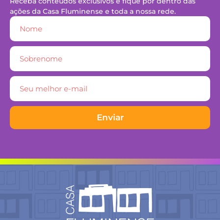
Receba conteúdos exclusivos e fique por dentro das
ações da Casa Fluminense e toda a nossa rede.
Enviar