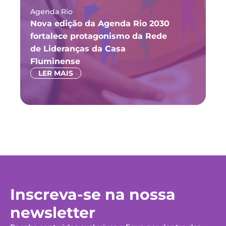
Agenda Rio
Ma
Nova edição da Agenda Rio 2030
Fó
fortalece protagonismo da Rede
ju
de Lideranças da Casa
P
Fluminense
LER MAIS
Inscreva-se na nossa
newsletter