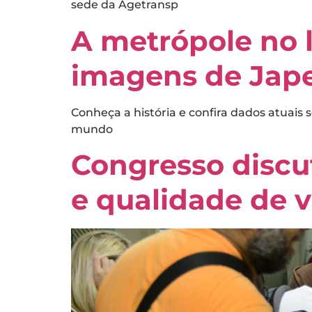
sede da Agetransp
A metrópole no li
imagens de Jape
Conheça a história e confira dados atuais
mundo
Congresso discu
e qualidade de 