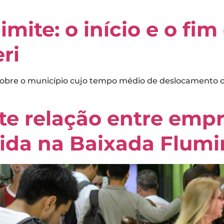
mite: o início e o fim
ri
 sobre o município cujo tempo médio de deslocamento c
te relação entre emp
vida na Baixada Flum