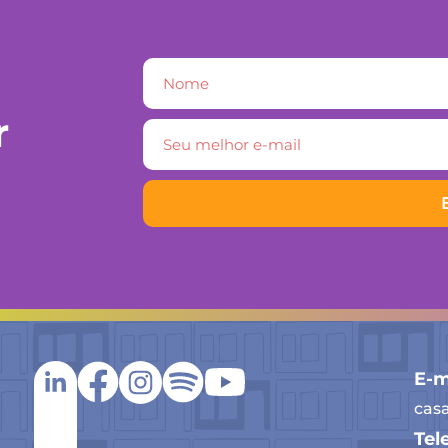
r
E-m
cas
Tel