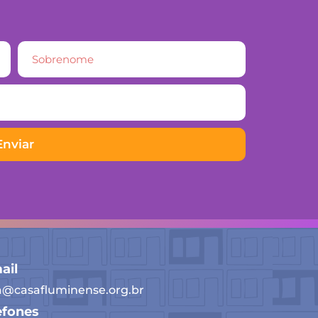
Enviar
ail
a@casafluminense.org.br
efones