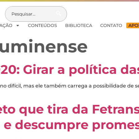
AÇÃO
CONTEÚDOS
BIBLIOTECA
CONTATO
APOI
luminense
20: Girar a política d
 difícil, mas ele também carrega a possibilidade de s
eto que tira da Fetran
o e descumpre prome