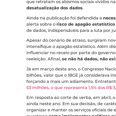
que retratam os abismos sociais vividos na
desatualização dos dados
.
Ainda na publicação foi defendida a
neces
alerta sobre o
risco de apagão estatístic
de dados, indispensáveis para a luta por j
Apesar do cenário de atraso, surgiram no
intensifique o apagão estatístico. Além d
influenciar no receio por parte do govern
reeleição. Afinal,
se não há dados, não ex
Já em março deste ano, o Congresso Naci
bilhões, valor que o IBGE já considerava ins
forçando a mais um adiamento. Entretanto,
53 milhões, o que representa 1,5% dos R$ 3
Em resposta ao corte de verba, em abril, 
ainda neste ano. Em sua decisão, de caráter
organizar e manter os serviços oficiais de 