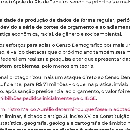
 metrópole do Rio de Janeiro, sendo os principais e mai
sidade da produção de dados de forma regular, periód
o devido a série de cortes de orçamento e ao adiamen
ustiça econômica, racial, de gênero e socioambiental.
vos esforços para adiar o Censo Demográfico por mais
isso, é válido destacar que o próximo ano também será 
o federal em realizar a pesquisa e ter que apresentar
istem problemas
, pelo menos em teoria.
onal protagonizou mais um ataque direto ao Censo Dem
uficiente, para R$ 71 milhões – o que, na prática, inviab
 após sanção presidencial ao orçamento, o valor foi r
,4 bilhões pedidos inicialmente pelo IBGE
.
o
ministro Marco Aurélio determinou que fossem adotad
 liminar, é citado o artigo 21, inciso XV, da Constituiçã
estatística, geografia, geologia e cartografia de âmbit