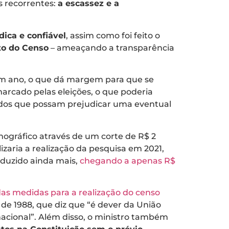
s recorrentes:
a escassez e a
ica e confiável
, assim como foi feito o
to do Censo
– ameaçando a transparência
 um ano, o que dá margem para que se
marcado pelas eleições, o que poderia
 dados que possam prejudicar uma eventual
ográfico através de um corte de R$ 2
ilizaria a realização da pesquisa em 2021,
eduzido ainda mais,
chegando a apenas R$
as medidas para a realização do censo
o de 1988, que diz que “é dever da União
o nacional”. Além disso, o ministro também