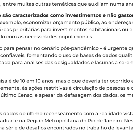
, entre muitas outras temáticas que auxiliam numa anál
so são caracterizados como investimentos e não gasto
xemplo, economizar orçamento público, ao endereçar os
áreas prioritárias para investimentos habitacionais ou
rdo com as necessidades populacionais.
o para pensar no cenário pós-pandêmico – é urgente 
confiáveis, fomentando o uso de bases de dados qualita
ada para análises das desigualdades e lacunas a serem
isa é de 10 em 10 anos, mas o que deveria ter ocorrido 
ente, às ações restritivas à circulação de pessoas e 
último Censo, e apesar da defasagem dos dados, os me
os dados do último recenseamento com a realidade vista
tadual e na Região Metropolitana do Rio de Janeiro. Ne
a série de desafios encontrados no trabalho de levant