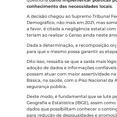
questiona
como implementar políticas pú
conhecimento das necessidades locais
.
A decisão chegou ao Supremo Tribunal Fede
Demográfico, não mais em 2021, mas some
a favor, é citada a negligência estatal co
teriam ao realizar o Censo ainda neste ano
Dada a determinação, a recomposição orça
para que o mesmo possa garantir as etapa
Dito isso, ressalta-se que a saída mais lóg
adoção de dados e informações confiáveis 
possam atuar com maior assertividade na 
Básica, na saúde, com o Piso Nacional da
segurança pública.
Deste modo, é fundamental que se lute pela
Geografia e Estatística (IBGE), assim como
dados que possibilitam conhecer o conting
para redução de desigualdades e promoção