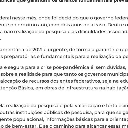
blicas que garantam os direitos fundamentais previs
ral neste mês, onde foi decidido que o governo federal
nte no próximo ano, com dois anos de atraso. Dentre 
m a não realização da pesquisa e as dificuldades assoc
.
mentária de 2021 é urgente, de forma a garantir o rep
s preparatórias e fundamentais para a realização da p
ica e segura para a crise pós-pandêmica é, sem dúvidas,
sobre a realidade para que tanto os governos municipai
alocação de recursos dos entes federativos, seja na e
 Atenção Básica, em obras de infraestrutura na habita
 realização da pesquisa e pela valorização e fortalecim
 outras instituições públicas de pesquisa, para que se
ente populacional, informações básicas para a orienta
 de bem-estar. E se o caminho para alcançar essas met