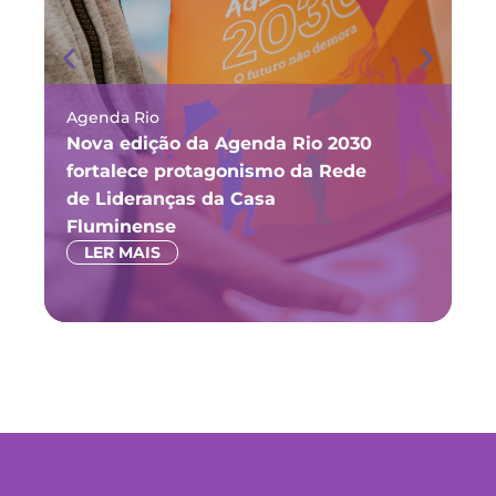
Agenda Rio
Ma
Nova edição da Agenda Rio 2030
Fó
fortalece protagonismo da Rede
ju
de Lideranças da Casa
P
Fluminense
LER MAIS