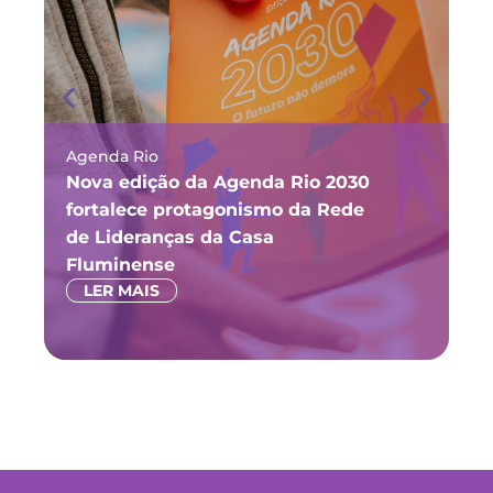
Agenda Rio
Ma
Nova edição da Agenda Rio 2030
Fó
fortalece protagonismo da Rede
ju
de Lideranças da Casa
P
Fluminense
LER MAIS