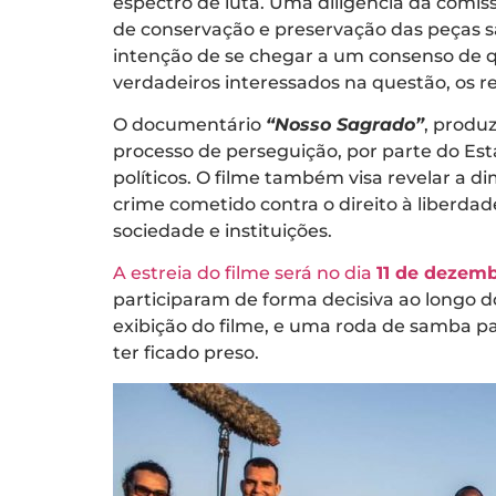
espectro de luta. Uma diligência da comis
de conservação e preservação das peças s
intenção de se chegar a um consenso de q
verdadeiros interessados na questão, os 
O documentário
“Nosso Sagrado”
, produ
processo de perseguição, por parte do Esta
políticos. O filme também visa revelar a 
crime cometido contra o direito à liberdad
sociedade e instituições.
A estreia do filme será no dia
11 de dezem
participaram de forma decisiva ao longo
exibição do filme, e uma roda de samba pa
ter ficado preso.