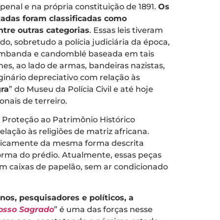
 penal e na própria constituição de 1891.
Os
zadas foram classificadas como
entre outras categorias
. Essas leis tiveram
, sobretudo a polícia judiciária da época,
de umbanda e candomblé baseada em tais
es, ao lado de armas, bandeiras nazistas,
inário depreciativo com relação às
ra
” do Museu da Polícia Civil e até hoje
nais de terreiro.
e Proteção ao Patrimônio Histórico
lação às religiões de matriz africana.
raticamente da mesma forma descrita
orma do prédio. Atualmente, essas peças
m caixas de papelão, sem ar condicionado
nos, pesquisadores e políticos, a
Nosso Sagrado
” é uma das forças nesse