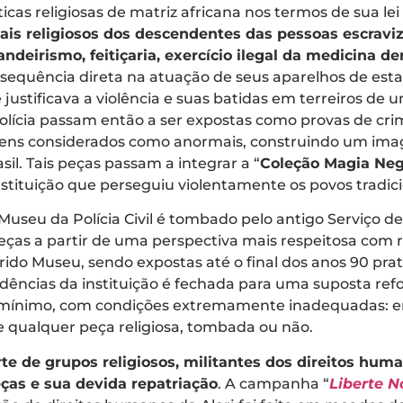
ticas religiosas de matriz africana nos termos de sua lei
uais religiosos dos descendentes das pessoas escravi
andeirismo, feitiçaria, exercício ilegal da medicina d
sequência direta na atuação de seus aparelhos de estado
 justificava a violência e suas batidas em terreiros 
polícia passam então a ser expostas como provas de crim
itens considerados como anormais, construindo um imag
il. Tais peças passam a integrar a “
Coleção Magia Neg
ituição que perseguiu violentamente os povos tradicio
Museu da Polícia Civil é tombado pelo antigo Serviço d
peças a partir de uma perspectiva mais respeitosa com re
erido Museu, sendo expostas até o final dos anos 90 p
ências da instituição é fechada para uma suposta ref
 o mínimo, com condições extremamente inadequadas: e
 qualquer peça religiosa, tombada ou não.
rte de grupos religiosos, militantes dos direitos huma
eças e sua devida repatriação
. A campanha “
Liberte 