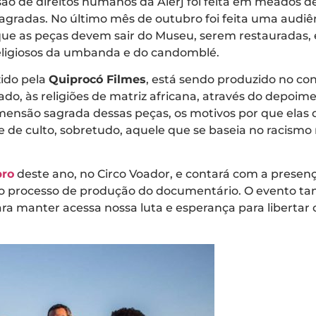
são de direitos humanos da Alerj foi feita em meados 
agradas. No último mês de outubro foi feita uma audiê
ue as peças devem sair do Museu, serem restauradas, 
religiosos da umbanda e do candomblé.
zido pela
Quiprocó Filmes
, está sendo produzido no co
do, às religiões de matriz africana, através do depoime
dimensão sagrada dessas peças, os motivos por que ela
e de culto, sobretudo, aquele que se baseia no racismo 
bro
deste ano, no Circo Voador, e contará com a presen
 do processo de produção do documentário. O evento 
ra manter acessa nossa luta e esperança para libertar