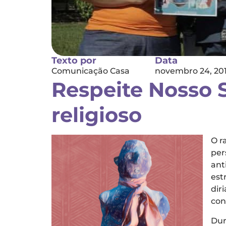
Texto por
Data
Comunicação Casa
novembro 24, 20
Respeite Nosso 
religioso
O r
per
ant
est
dir
con
Dur