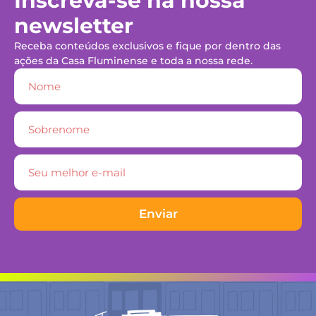
Inscreva-se na nossa
newsletter
Receba conteúdos exclusivos e fique por dentro das
ações da Casa Fluminense e toda a nossa rede.
Enviar