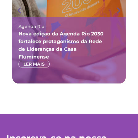
Agenda Rio
Ma
Nova edição da Agenda Rio 2030
Fó
fortalece protagonismo da Rede
ju
de Lideranças da Casa
P
Fluminense
LER MAIS