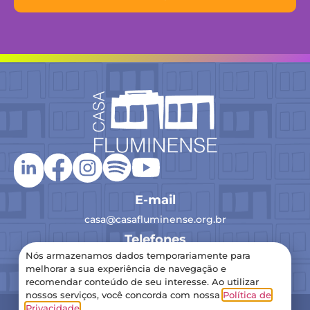
E-mail
casa@casafluminense.org.br
Telefones
Nós armazenamos dados temporariamente para
(21) 2516-0193
melhorar a sua experiência de navegação e
recomendar conteúdo de seu interesse. Ao utilizar
nossos serviços, você concorda com nossa
Política de
2024 Casa Fluminense – Todos os direitos reservados
Privacidade
.