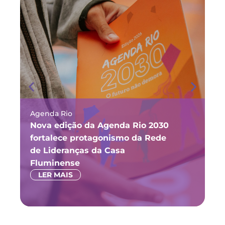
Agenda Rio
Ma
Nova edição da Agenda Rio 2030
Fó
fortalece protagonismo da Rede
ju
de Lideranças da Casa
P
Fluminense
LER MAIS