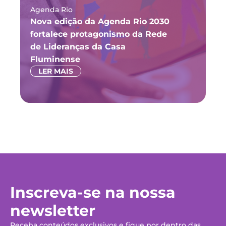
Agenda Rio
Ma
Nova edição da Agenda Rio 2030
Fó
fortalece protagonismo da Rede
ju
de Lideranças da Casa
P
Fluminense
LER MAIS
Inscreva-se na nossa
newsletter
Receba conteúdos exclusivos e fique por dentro das