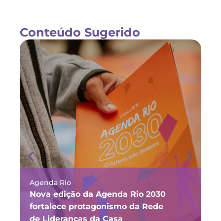
Conteúdo Sugerido
Agenda Rio
Ma
Nova edição da Agenda Rio 2030
Fó
fortalece protagonismo da Rede
ju
de Lideranças da Casa
P