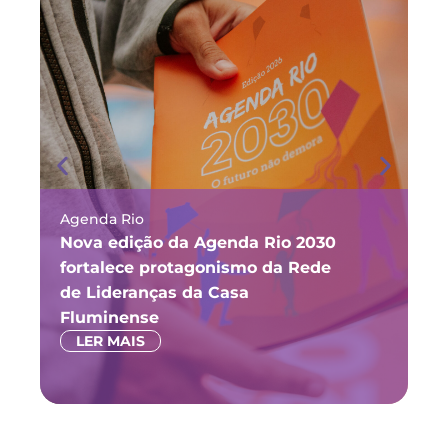
Agenda Rio
Ma
Nova edição da Agenda Rio 2030
Fó
fortalece protagonismo da Rede
ju
de Lideranças da Casa
P
Fluminense
LER MAIS