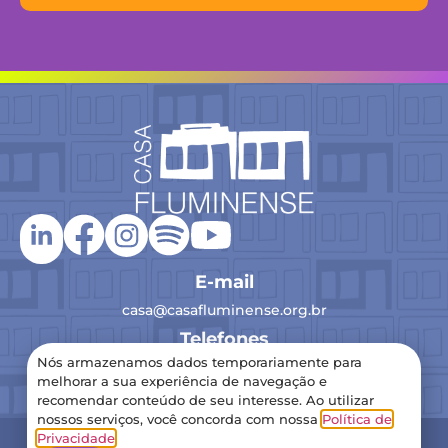
E-mail
casa@casafluminense.org.br
Telefones
Nós armazenamos dados temporariamente para
(21) 2516-0193
melhorar a sua experiência de navegação e
recomendar conteúdo de seu interesse. Ao utilizar
nossos serviços, você concorda com nossa
Política de
2024 Casa Fluminense – Todos os direitos reservados
Privacidade
.