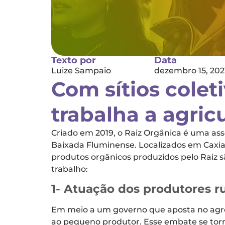
Texto por
Data
Luize Sampaio
dezembro 15, 202
Com sítios colet
trabalha a agricu
Criado em 2019, o Raiz Orgânica é uma as
Baixada Fluminense. Localizados em Caxias,
produtos orgânicos produzidos pelo Raiz s
trabalho:
1- Atuação dos produtores r
Em meio a um governo que aposta no agroneg
ao pequeno produtor. Esse embate se torn