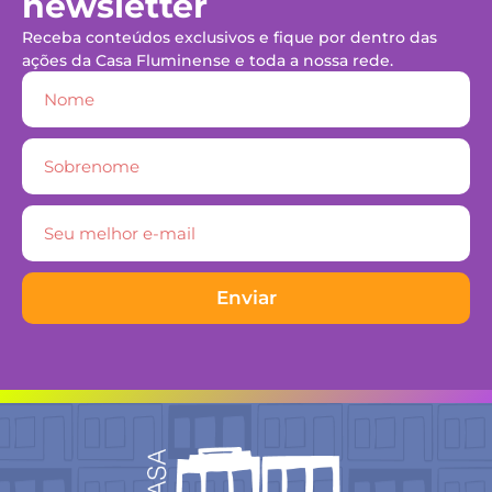
newsletter
Receba conteúdos exclusivos e fique por dentro das
ações da Casa Fluminense e toda a nossa rede.
Enviar