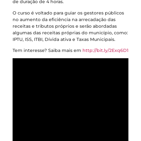
de duração de 4 horas.
O curso é voltado para guiar os gestores públicos
no aumento da eficiência na arrecadação das
receitas e tributos próprios e serão abordadas
algumas das receitas próprias do município, como:
IPTU, ISS, ITBI, Dívida ativa e Taxas Municipais.
Tem interesse? Saiba mais em
http://bit.ly/2Exq6D1