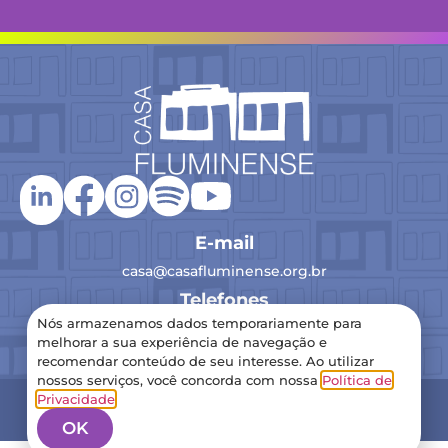
E-mail
casa@casafluminense.org.br
Telefones
Nós armazenamos dados temporariamente para
(21) 2516-0193
melhorar a sua experiência de navegação e
recomendar conteúdo de seu interesse. Ao utilizar
nossos serviços, você concorda com nossa
Política de
2024 Casa Fluminense – Todos os direitos reservados
Privacidade
.
Política de Privacidade
OK