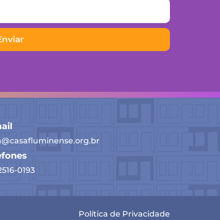
Enviar
ail
a@casafluminense.org.br
efones
 2516-0193
Política de Privacidade