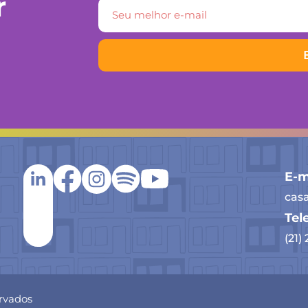
r
E-m
cas
Tel
(21)
ervados