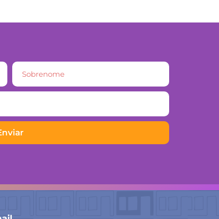
Enviar
ail