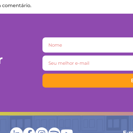
m comentário.
r
E-m