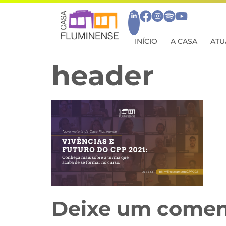
INÍCIO
A CASA
ATU
header
Deixe um comen