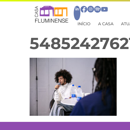
INÍCIO
A CASA
ATU
5485242762