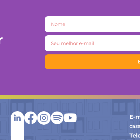
r
E-m
cas
Tel