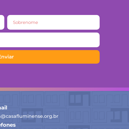
Enviar
ail
a@casafluminense.org.br
efones