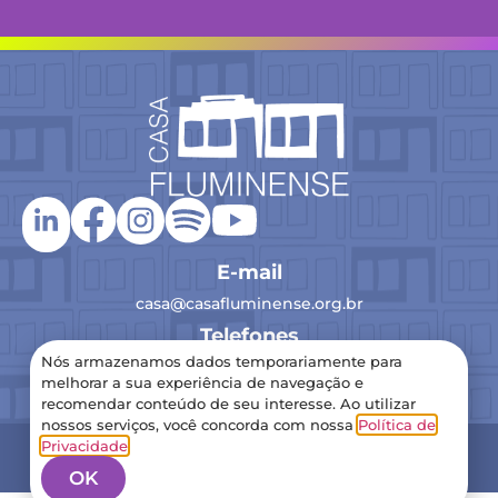
E-mail
casa@casafluminense.org.br
Telefones
Nós armazenamos dados temporariamente para
(21) 2516-0193
melhorar a sua experiência de navegação e
recomendar conteúdo de seu interesse. Ao utilizar
nossos serviços, você concorda com nossa
Política de
2024 Casa Fluminense – Todos os direitos reservados
Privacidade
.
Política de Privacidade
OK