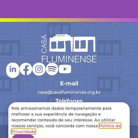
E-mail
casa@casafluminense.org.br
Telefones
Nós armazenamos dados temporariamente para
(21) 2516-0193
melhorar a sua experiência de navegação e
recomendar conteúdo de seu interesse. Ao utilizar
nossos serviços, você concorda com nossa
Política de
2024 Casa Fluminense – Todos os direitos reservados
Privacidade
.