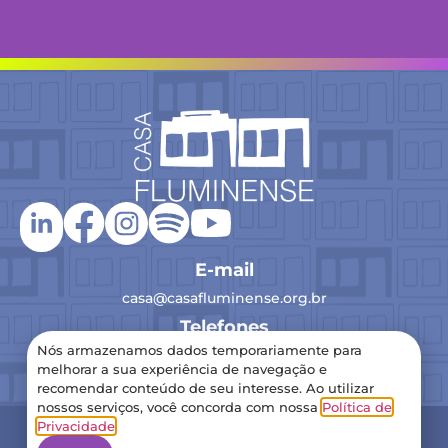
E-mail
casa@casafluminense.org.br
Telefones
Nós armazenamos dados temporariamente para
(21) 2516-0193
melhorar a sua experiência de navegação e
recomendar conteúdo de seu interesse. Ao utilizar
nossos serviços, você concorda com nossa
Política de
2024 Casa Fluminense – Todos os direitos reservados
Privacidade
.
Política de Privacidade