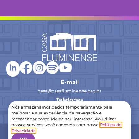
E-mail
casa@casafluminense.org.br
Telefones
Nós armazenamos dados temporariamente para
(21) 2516-0193
melhorar a sua experiência de navegação e
recomendar conteúdo de seu interesse. Ao utilizar
nossos serviços, você concorda com nossa
Política de
2024 Casa Fluminense – Todos os direitos reservados
Privacidade
.
Política de Privacidade