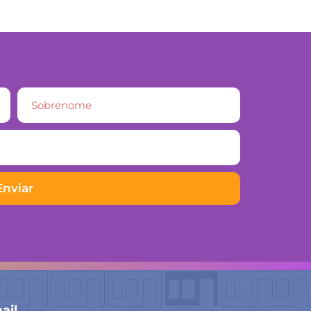
Enviar
ail