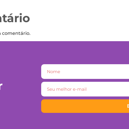
tário
m comentário.
r