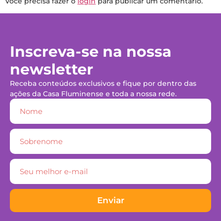
Você precisa fazer o
login
para publicar um comentário.
Inscreva-se na nossa
newsletter
Receba conteúdos exclusivos e fique por dentro das
ações da Casa Fluminense e toda a nossa rede.
Enviar