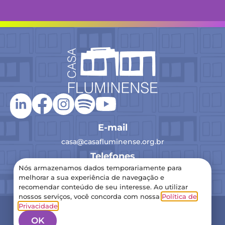
E-mail
casa@casafluminense.org.br
Telefones
Nós armazenamos dados temporariamente para
(21) 2516-0193
melhorar a sua experiência de navegação e
recomendar conteúdo de seu interesse. Ao utilizar
nossos serviços, você concorda com nossa
Política de
2024 Casa Fluminense – Todos os direitos reservados
Privacidade
.
Política de Privacidade
OK