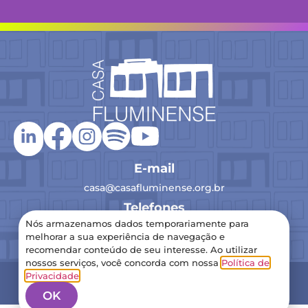
E-mail
casa@casafluminense.org.br
Telefones
Nós armazenamos dados temporariamente para
(21) 2516-0193
melhorar a sua experiência de navegação e
recomendar conteúdo de seu interesse. Ao utilizar
nossos serviços, você concorda com nossa
Política de
2024 Casa Fluminense – Todos os direitos reservados
Privacidade
.
Política de Privacidade
OK