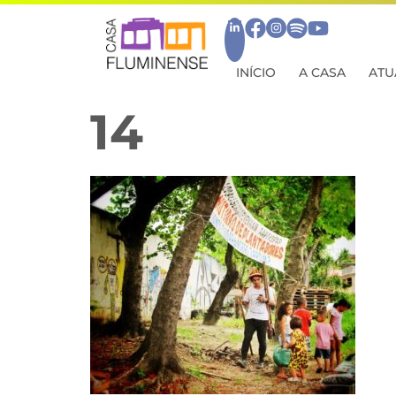
INÍCIO
A CASA
ATU
14