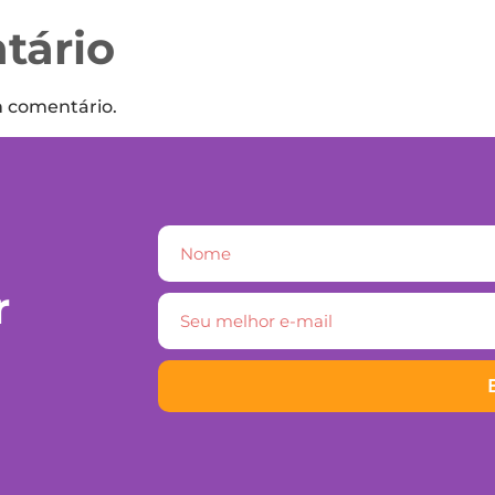
tário
m comentário.
r