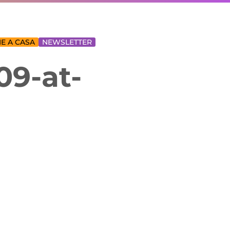
E A CASA
NEWSLETTER
9-at-