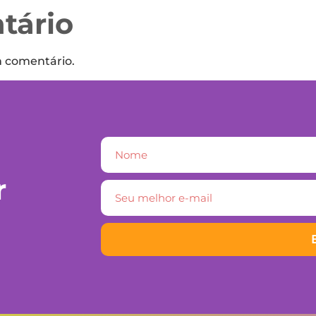
tário
m comentário.
r