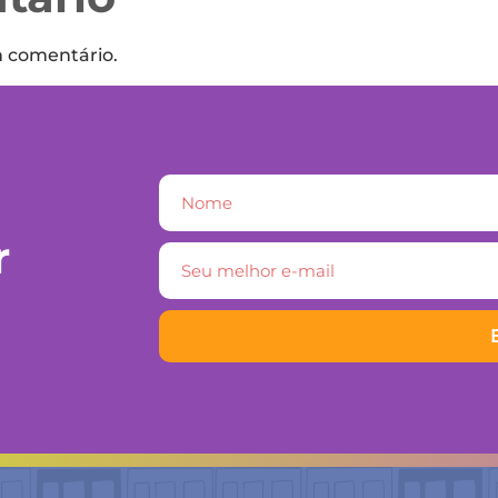
m comentário.
r