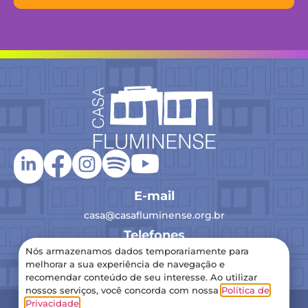
E-mail
casa@casafluminense.org.br
Telefones
Nós armazenamos dados temporariamente para
(21) 2516-0193
melhorar a sua experiência de navegação e
recomendar conteúdo de seu interesse. Ao utilizar
nossos serviços, você concorda com nossa
Política de
2024 Casa Fluminense – Todos os direitos reservados
Privacidade
.