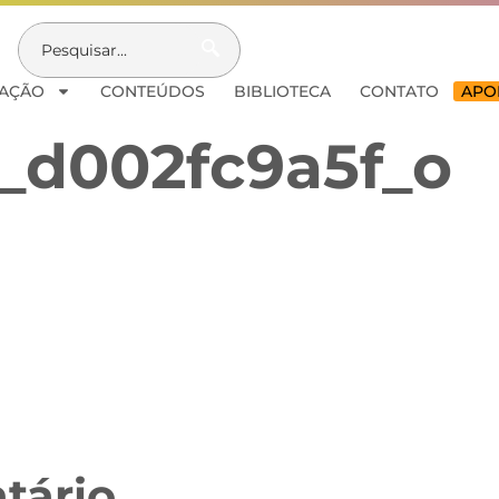
AÇÃO
CONTEÚDOS
BIBLIOTECA
CONTATO
APOI
_d002fc9a5f_o
tário