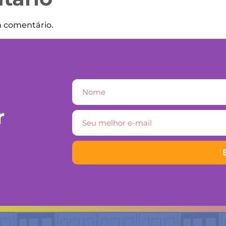
m comentário.
r