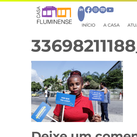
INÍCIO
A CASA
ATU
33698211188
Deixe um comen