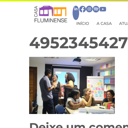
INÍCIO
A CASA
ATU
4952345427
Deixe um comen