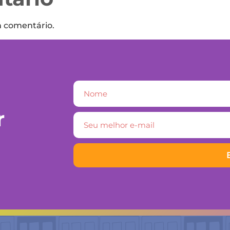
m comentário.
r