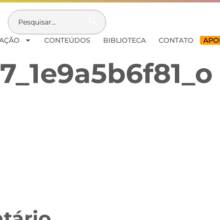
AÇÃO
CONTEÚDOS
BIBLIOTECA
CONTATO
APOI
7_1e9a5b6f81_o
tário