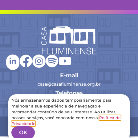
E-mail
casa@casafluminense.org.br
Telefones
Nós armazenamos dados temporariamente para
(21) 2516-0193
melhorar a sua experiência de navegação e
recomendar conteúdo de seu interesse. Ao utilizar
nossos serviços, você concorda com nossa
Política de
2024 Casa Fluminense – Todos os direitos reservados
Privacidade
.
Política de Privacidade
OK