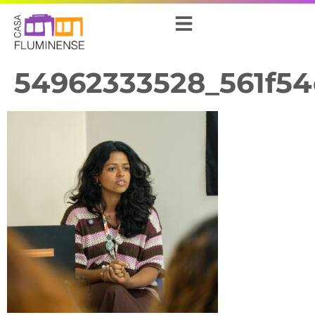
54962333528_561f54