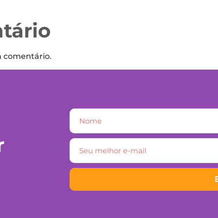
tário
m comentário.
r