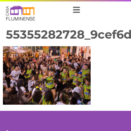
55355282728_9cef6