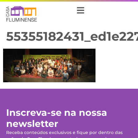
55355182431_ed1e22
Inscreva-se na nossa
newsletter
Receba conteúdos exclusivos e fique por dentro das