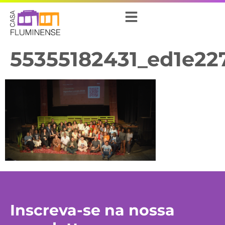
55355182431_ed1e22
Inscreva-se na nossa